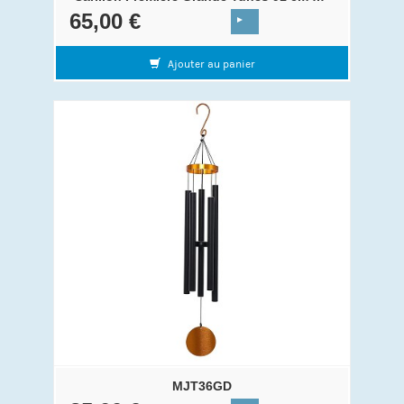
65,00 €
Ajouter au panier
MJT36GD