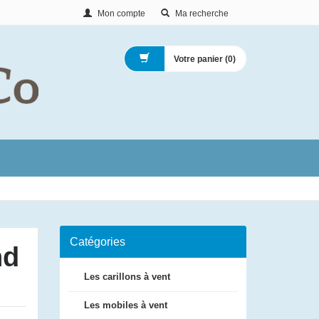
Mon compte
Ma recherche
Votre panier (
0
)
Catégories
nd
Les carillons à vent
Les mobiles à vent