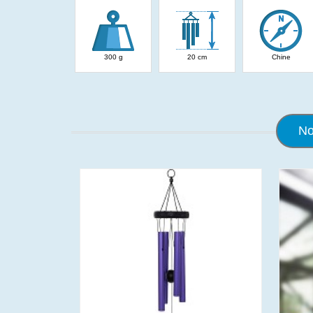
300 g
20 cm
Chine
No