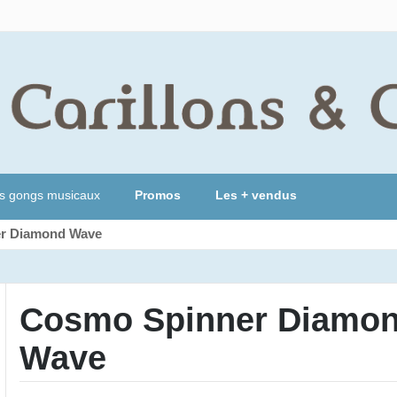
s gongs musicaux
Promos
Les + vendus
r Diamond Wave
Cosmo Spinner Diamo
Wave