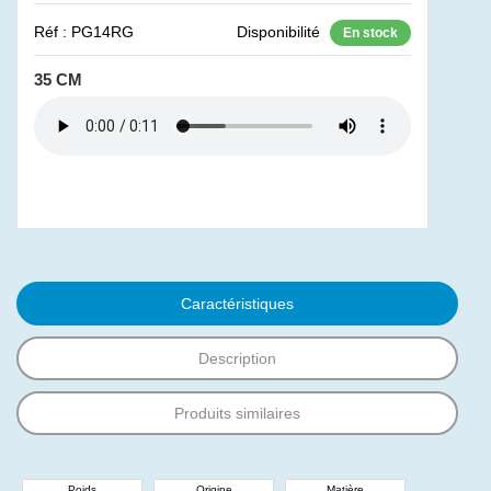
Réf : PG14RG
Disponibilité
En stock
35 CM
Caractéristiques
Description
Produits similaires
Poids
Origine
Matière