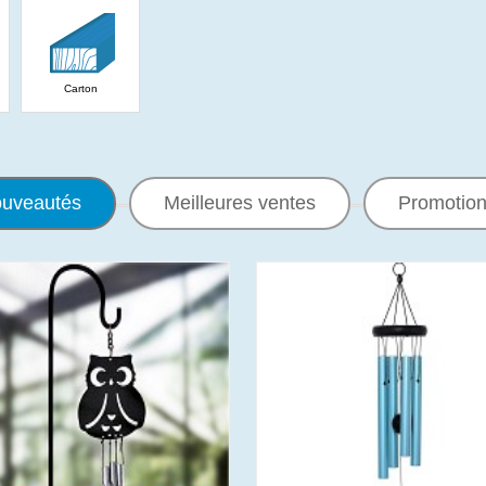
Carton
uveautés
Meilleures ventes
Promotio