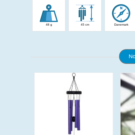
48 g
45 cm
Danemark
No