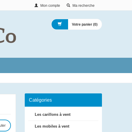
Mon compte
Ma recherche
Votre panier (
0
)
Catégories
Les carillons à vent
uter
Les mobiles à vent