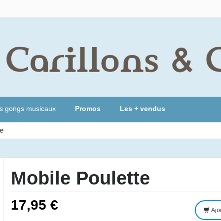
s gongs musicaux
Promos
Les + vendus
e
Mobile Poulette
17,95 €
Ajo