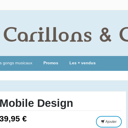
s gongs musicaux
Promos
Les + vendus
Mobile Design
39,95 €
Ajouter