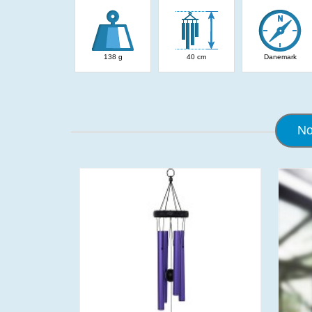
138 g
40 cm
Danemark
No