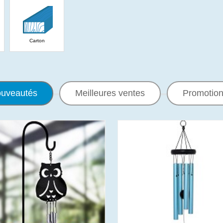
Carton
uveautés
Meilleures ventes
Promotio