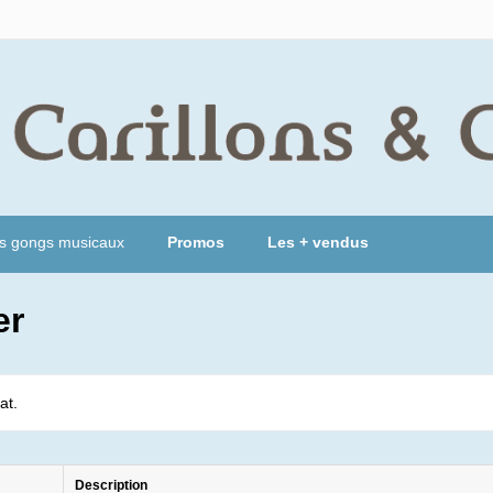
s gongs musicaux
Promos
Les + vendus
er
at.
Description