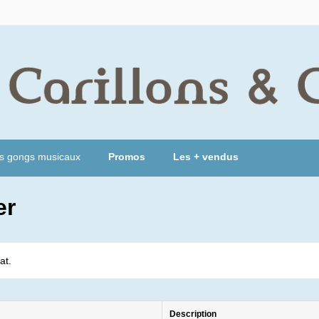
s gongs musicaux
Promos
Les + vendus
er
at.
Description